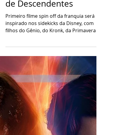
anuncia filme derivado
de Descendentes
Primeiro filme spin off da franquia será
inspirado nos sidekicks da Disney, com
filhos do Gênio, do Kronk, da Primavera e
do Lumiere. Divulgação/Disney Kids &
Family A Disney anunciou nesta sexta-
feira (07) Hidden Heroes, spin off da
franquia Descendentes que vai começar a
ser filmado na semana que vem. Primeiro
derivado da franquia, ele vai apresentar
uma nova escola e personagens
inspirados nos sidekicks da Disney, os
personagens secundários que ajudam os
heróis nas históri