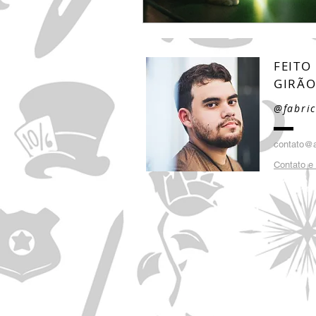
FEITO
GIRÃ
@fabric
contato@a
Contato 