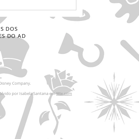
S DOS
ES DO AD
t Disney Company.
olvido por Isabela Santana em
Wix.com