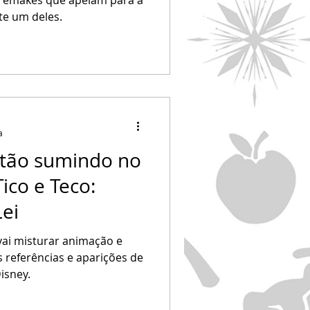
te um deles.
a
tão sumindo no
Tico e Teco:
ei
vai misturar animação e
s referências e aparições de
isney.