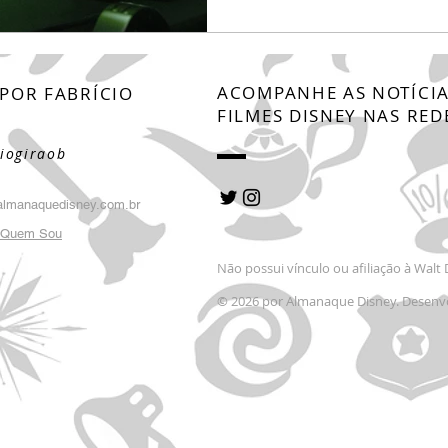
ACOMPANHE AS NOTÍCIA
 POR
FABRÍCIO
FILMES DISNEY NAS RED
O
iogiraob
lmanaquedisney.com.br
e Quem Sou
Não possui vínculo ou afiliação à Wal
© 2026 por Almanaque Disney. Desenv