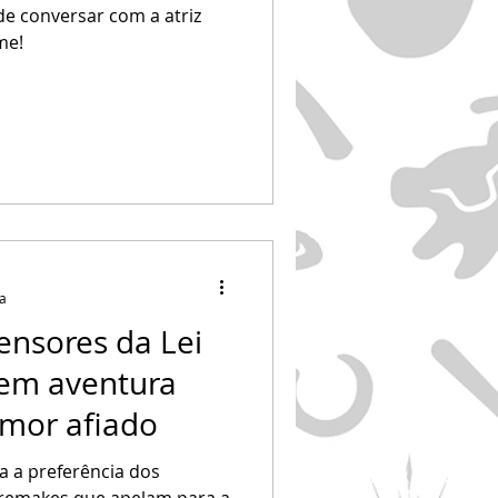
e conversar com a atriz
me!
ra
fensores da Lei
em aventura
mor afiado
za a preferência dos
 remakes que apelam para a