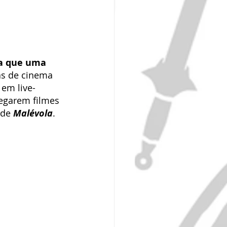
ra que uma 
las de cinema 
 em live-
regarem filmes 
de 
Malévola
.