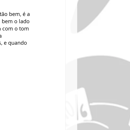
tão bem, é a 
m bem o lado 
a
 com o tom 
a 
s, e quando 