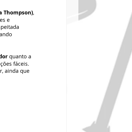
a Thompson)
, 
es e 
peitada 
hando 
dor
 quanto a 
ões fáceis. 
r, ainda que 