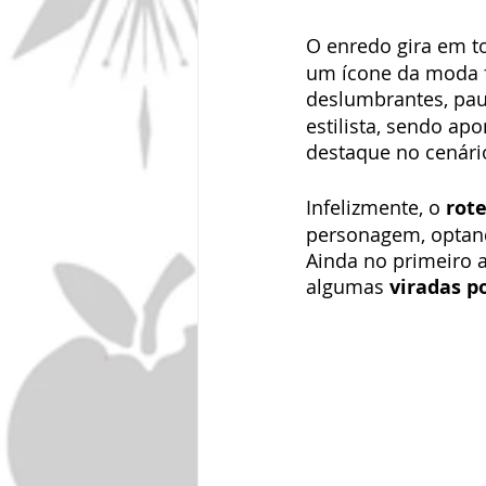
O enredo gira em t
um ícone da moda f
deslumbrantes, pau
estilista, sendo ap
destaque no cenári
Infelizmente, o 
rote
personagem, optand
Ainda no primeiro at
algumas 
viradas p