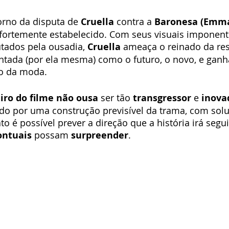
orno da disputa de 
Cruella
 contra a 
Baronesa (Emm
ortemente estabelecido. Com seus visuais imponent
tados pela ousadia, 
Cruella
 ameaça o reinado da res
ontada (por ela mesma) como o futuro, o novo, e gan
o da moda. 
iro do filme não ousa
 ser tão 
transgressor
 e 
inova
o por uma construção previsível da trama, com soluç
o é possível prever a direção que a história irá segui
ontuais
 possam 
surpreender
.