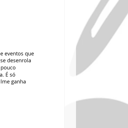
e eventos que 
 se desenrola 
é pouco 
. É só 
filme ganha 