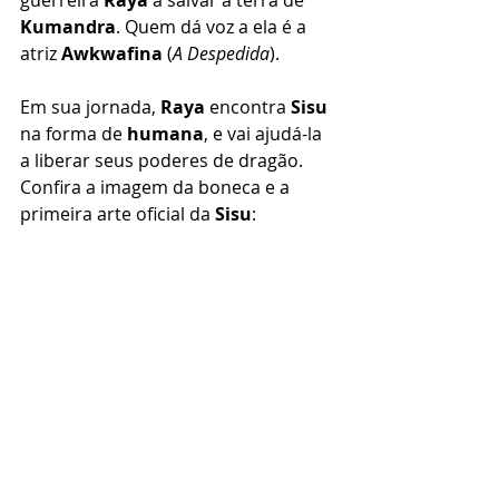
guerreira 
Raya
 a salvar a terra de 
Kumandra
. Quem dá voz a ela é a 
atriz 
Awkwafina
 (
A Despedida
).
Em sua jornada, 
Raya
 encontra 
Sisu
na forma de 
humana
, e vai ajudá-la 
a liberar seus poderes de dragão. 
Confira a imagem da boneca e a 
primeira arte oficial da 
Sisu
: