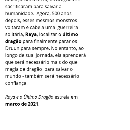
sacrificaram para salvar a 
humanidade.  Agora, 500 anos 
depois, esses mesmos monstros 
voltaram e cabe a uma  guerreira 
solitária, 
Raya
, localizar o 
último 
dragão
 para finalmente parar os 
Druun para sempre. No entanto, ao 
longo de sua  jornada, ela aprenderá 
que será necessário mais do que 
magia de dragão  para salvar o 
mundo - também será necessário 
confiança.
Raya e o Último Dragão 
estreia em 
março de 2021
.
Animação
Disney Animation
Notícia
Filme
Raya e o Último Dragão
Notícias e Artigos