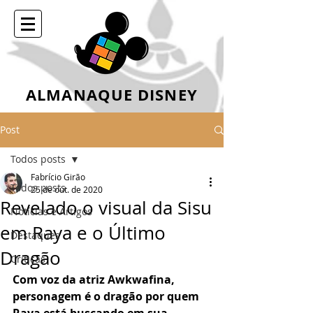
ALMANAQUE DISNEY
Post
Todos posts
Fabrício Girão
Todos posts
25 de out. de 2020
Revelado o visual da Sisu
Notícias e Artigos
em Raya e o Último
Destaques
Dragão
Críticas
Com voz da atriz Awkwafina, 
personagem é o dragão por quem 