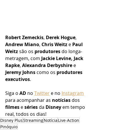
Robert Zemeckis
, 
Derek Hogue
, 
Andrew Miano
, 
Chris Weitz
 e 
Paul 
Weitz
 são os 
produtores
 do longa-
metragem, com 
Jackie Levine, Jack 
Rapke
, 
Alexandra Derbyshire
 e 
Jeremy Johns
 como os 
produtores 
executivos
.
Siga o 
AD
 no 
Twitter
 e no 
Instagram
para acompanhar as 
notícias
 dos 
filmes
 e 
séries
 da 
Disney
 em tempo 
real, todos os dias!
Disney Plus
Streaming
Notícia
Live-Action
Pinóquio