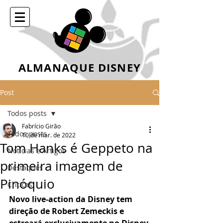
ALMANAQUE DISNEY
Post
Todos posts
Fabrício Girão
Todos posts
10 de mar. de 2022
Tom Hanks é Geppeto na
Notícias e Artigos
primeira imagem de
Destaques
Pinóquio
Críticas
Novo live-action da Disney tem 
direção de Robert Zemeckis e 