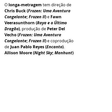
O 
longa-metragem
 tem direção de 
Chris Buck (
Frozen: Uma Aventura 
Congelante
; 
Frozen II
)
 e 
Fawn 
Veerasunthorn (
Raya e o Último 
Dragão
)
, produção de 
Peter Del 
Vecho (
Frozen: Uma Aventura 
Congelante
; 
Frozen II
)
 e coprodução 
de 
Juan Pablo Reyes (
Encanto
)
. 
Allison Moore (
Night Sky
; 
Manhunt
)
assina o 
roteiro
 ao lado de 
Jennifer 
Lee
. 
A 
animação
 conta com 
canções 
originais
 da cantora e compositora 
indicada ao 
Grammy Julia Michaels
e do produtor, compositor e músico 
vencedor do 
Grammy Benjamin 
Rice
, além da 
trilha musical
 do 