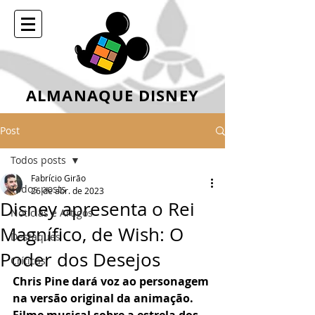
ALMANAQUE DISNEY
Post
Todos posts
Fabrício Girão
Todos posts
26 de abr. de 2023
Disney apresenta o Rei
Notícias e Artigos
Magnífico, de Wish: O
Destaques
Poder dos Desejos
Críticas
Chris Pine dará voz ao personagem 
na versão original da animação. 