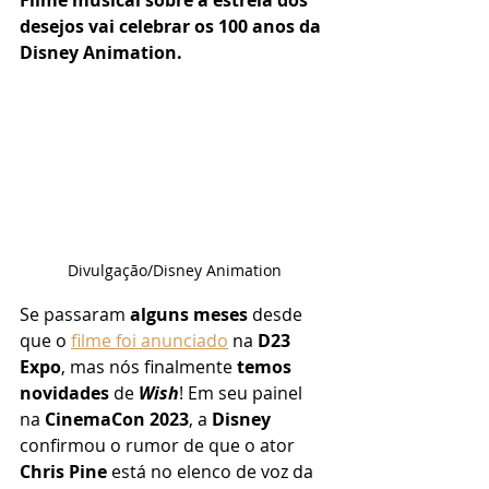
Filme musical sobre a estrela dos 
desejos vai celebrar os 100 anos da 
Disney Animation.
Divulgação/Disney Animation
Se passaram 
alguns meses
 desde 
que o 
filme foi anunciado
 na 
D23 
Expo
, mas nós finalmente 
temos 
novidades
 de 
Wish
! Em seu painel 
na 
CinemaCon 2023
, a 
Disney
confirmou o rumor de que o ator 
Chris Pine
 está no elenco de voz da 