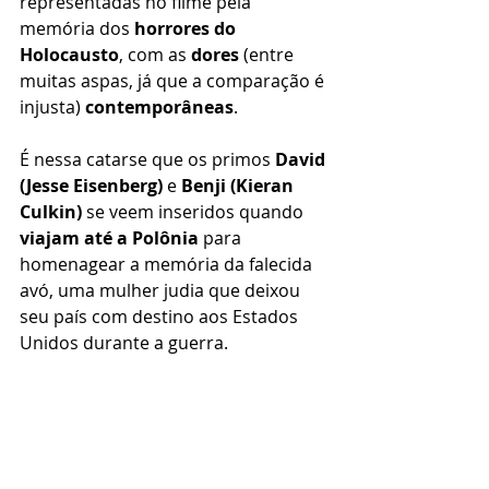
representadas no filme pela 
memória dos 
horrores do 
Holocausto
, com as 
dores
 (entre 
muitas aspas, já que a comparação é 
injusta) 
contemporâneas
.
É nessa catarse que os primos 
David 
(Jesse Eisenberg)
 e 
Benji (Kieran 
Culkin)
 se veem inseridos quando 
viajam até a Polônia
 para 
homenagear a memória da falecida 
avó, uma mulher judia que deixou 
seu país com destino aos Estados 
Unidos durante a guerra.