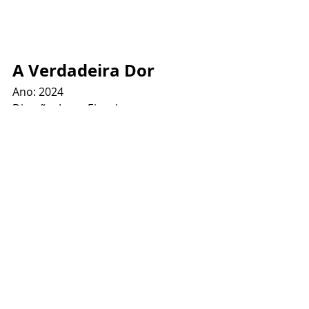
A Verdadeira Dor
Ano: 2024
Direção: Jesse Eisenberg
Elenco: Jesse Eisenberg, Kieran 
Culkin, Jennifer Grey, Liza Sadovy, 
David
Oreske, Kurt Egyiawan e Will Sharpe.
Culkin e Eisenberg trazem 
humanidade para personagens que 
compartilham dores muito 
cotidianas.
Nota: 4/5
Cinema
Filmes
Críticas
Searchlight Pictures