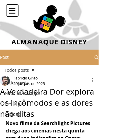
ALMANAQUE DISNEY
Post
Todos posts
Fabrício Girão
Todos posts
29 de jan. de 2025
A Verdadeira Dor explora
Notícias e Artigos
os incômodos e as dores
Destaques
não ditas
Críticas
Novo filme da Searchlight Pictures 
chega aos cinemas nesta quinta 