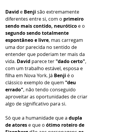
David
 e 
Benji
 são extremamente 
diferentes entre si, com o 
primeiro 
sendo mais contido, neurótico
 e o 
segundo sendo totalmente 
espontâneo e livre
, mas carregam 
uma dor parecida no sentido de 
entender que poderiam ter mais da 
vida. 
David
 parece ter 
"dado certo"
, 
com um trabalho estável, esposa e 
filha em Nova York. Já 
Benji
 é o 
clássico exemplo de quem 
"deu 
errado"
, não tendo conseguido 
aproveitar as oportunidades de criar 
algo de significativo para si.
Só que a humanidade que a 
dupla 
de atores
 e que o 
ótimo roteiro de 
Eisenberg
 dão aos personagens 
os 