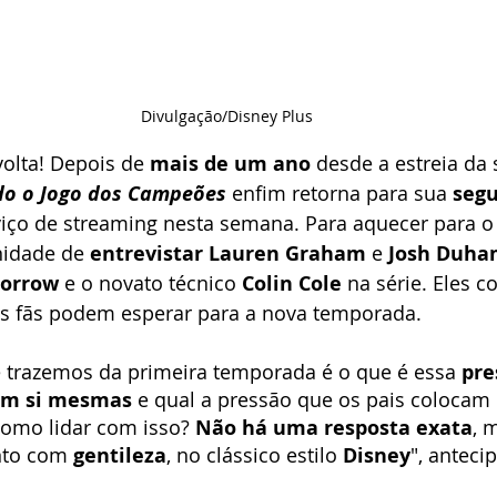
Divulgação/Disney Plus
volta! Depois de 
mais de um ano
 desde a estreia da 
do o Jogo dos Campeões
 enfim retorna para sua 
seg
viço de streaming nesta semana. Para aquecer para o
nidade de 
entrevistar Lauren Graham
 e 
Josh Duha
Morrow
 e o novato técnico 
Colin Cole
 na série. Eles 
s fãs podem esperar para a nova temporada.
trazemos da primeira temporada é o que é essa 
pre
em si mesmas
 e qual a pressão que os pais colocam 
omo lidar com isso? 
Não há uma resposta exata
, 
to com 
gentileza
, no clássico estilo 
Disney
", antecip