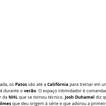
da, os 
Patos
 vão até a 
Califórnia
 para treinar em u
i
 durante o 
verão
. O espaço intimidador é comanda
r da 
NHL
 que se tornou técnico. 
Josh Duhamel
 diz 
filmes
 que deu origem à série e que adorou a primei