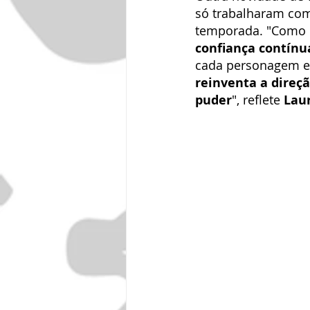
só trabalharam co
temporada. "Como d
confiança contínu
cada personagem e 
reinventa a direç
puder
", reflete 
Lau