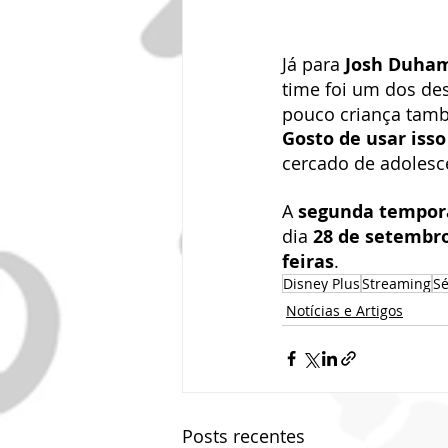
Já para 
Josh Duha
time foi um dos des
pouco criança tamb
Gosto de usar iss
cercado de adoles
A 
segunda tempor
dia 
28 de setembr
feiras
.
Disney Plus
Streaming
Sé
Notícias e Artigos
Posts recentes