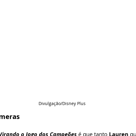
Divulgação/Disney Plus
âmeras
Virando o Jogo dos Campeões
 é que tanto 
Lauren
 q