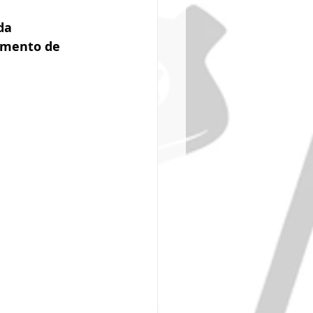
da 
amento de 