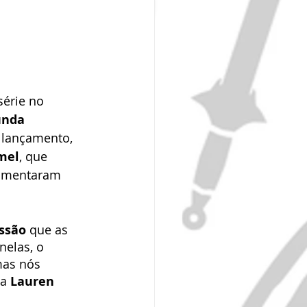
série no
unda 
 lançamento, 
mel
, que 
comentaram 
ssão
 que as 
nelas, o 
mas nós 
a 
Lauren 