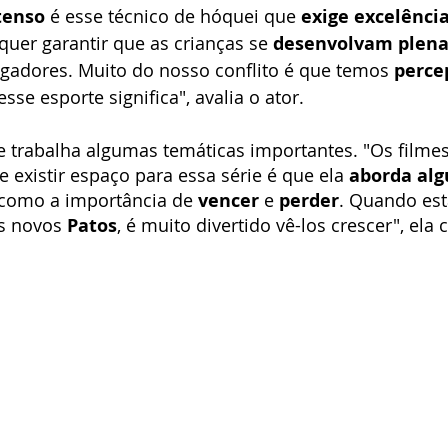
tenso
 é esse técnico de hóquei que 
exige excelênci
quer garantir que as crianças se 
desenvolvam plen
gadores. Muito do nosso conflito é que temos 
perce
sse esporte significa", avalia o ator.
rie trabalha algumas temáticas importantes. "Os film
e existir espaço para essa série é que ela 
aborda alg
 como a importância de 
vencer
 e 
perder
. Quando es
s novos 
Patos
, é muito divertido vê-los crescer", ela