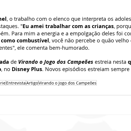
mel
, o trabalho com o elenco que interpreta os adole
taques. "
Eu amei trabalhar com as crianças
, porq
ém. Para mim a energia e a empolgação deles foi con
o como combustível
, você não percebe o quão velho e
centes", ele comenta bem-humorado.
ada
 de 
Virando o Jogo dos Campeões
 estreia nesta 
q
o
, no 
Disney Plus
. Novos episódios estreiam sempre 
rie
Entrevista
Artigo
Virando o Jogo dos Campeões