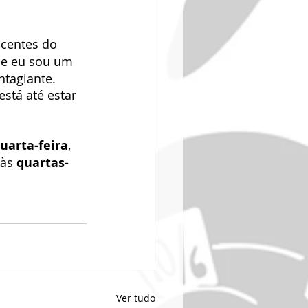
scentes do 
ue eu sou um 
tagiante. 
stá até estar 
uarta-feira
, 
às 
quartas-
Ver tudo