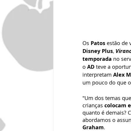
Os 
Patos
 estão de 
Disney Plus
, 
Viran
temporada
 no ser
o 
AD
 teve a oportu
interpretam 
Alex 
um pouco do que o
"Um dos temas que 
crianças 
colocam 
quanto é demais? C
abordamos o assun
Graham
.