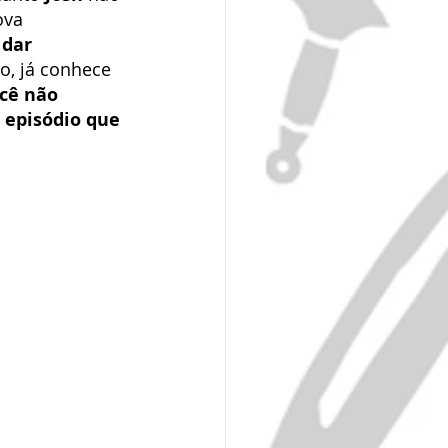
ova 
 
dar 
o, já conhece 
cê não 
 episódio que 