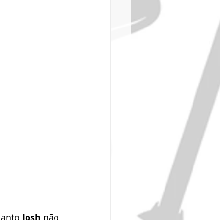
uanto 
Josh
 não 