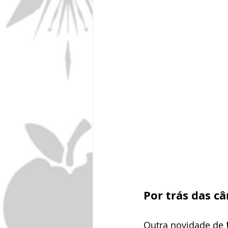
Por trás das c
Outra novidade de 