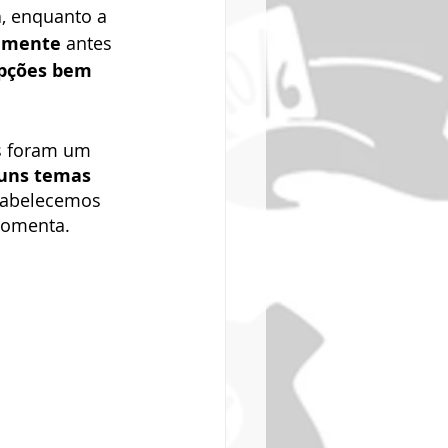
a
, enquanto a 
amente
 antes 
pções bem 
es foram um 
uns temas 
tabelecemos 
 comenta.