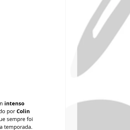
m 
intenso 
do por 
Colin 
que sempre foi 
ra temporada. 